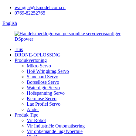
wangjia@dsmodel.com.cn
0769-82252765
English
Tuis
DRONE-OPLOSSING
Produkvertoning
Mikro Servo
Hoë Wringkrag Servo
Standaard Servo
Borsellose Servo
Waterdigte Servo
Hoëspanning Servo
Kernlose Servo
Lae Profiel Servo
Ander
Produk Tipe
Vir Robot
Vir Industriële Outomatisering
Vir onbemande lugafvoertuie