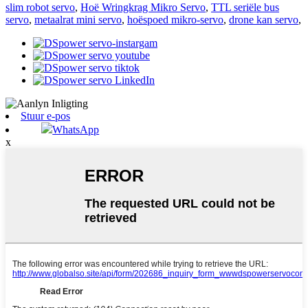
slim robot servo
,
Hoë Wringkrag Mikro Servo
,
TTL seriële bus
servo
,
metaalrat mini servo
,
hoëspoed mikro-servo
,
drone kan servo
,
Stuur e-pos
WhatsApp
x