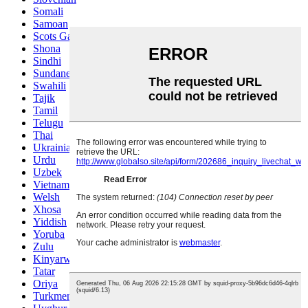
Somali
Samoan
Scots Gaelic
Shona
Sindhi
Sundanese
Swahili
Tajik
Tamil
Telugu
Thai
Ukrainian
Urdu
Uzbek
Vietnamese
Welsh
Xhosa
Yiddish
Yoruba
Zulu
Kinyarwanda
Tatar
Oriya
Turkmen