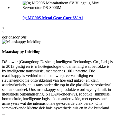
9g MG90S Metal Gear Core 6V Ai
<
>
oor ons
oor ons
Maatskappy Inleiding
DSpower (Guangdong Desheng Intelligent Technology Co., Ltd.) is
in 2013 gestig en is 'n hoëtegnologie-onderneming wat betrokke is
by intelligente transmissie, met meer as 100+ patente. Die
maatskappy is verbind tot die ontwerp, vervaardiging en
sleuteltegnologie-ontwikkeling van hoë-end mikro- en klein
aandryfstelsels, en is tans onder die top in die plaaslike servobedryf
se markaandeel. Ons maatskappy se produkte word wyd gebruik in
industriële outomatisering, STEAM-onderwys, robotika, slimhuise,
hommeltuie, intelligente logistiek en ander velde, met operasionele
aanwysers wat die internasionale gevorderde vlak bereik. Ons
samewerkende kliënte dek baie nywerhede tuis en in die buiteland.