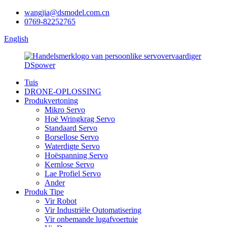
wangjia@dsmodel.com.cn
0769-82252765
English
Tuis
DRONE-OPLOSSING
Produkvertoning
Mikro Servo
Hoë Wringkrag Servo
Standaard Servo
Borsellose Servo
Waterdigte Servo
Hoëspanning Servo
Kernlose Servo
Lae Profiel Servo
Ander
Produk Tipe
Vir Robot
Vir Industriële Outomatisering
Vir onbemande lugafvoertuie