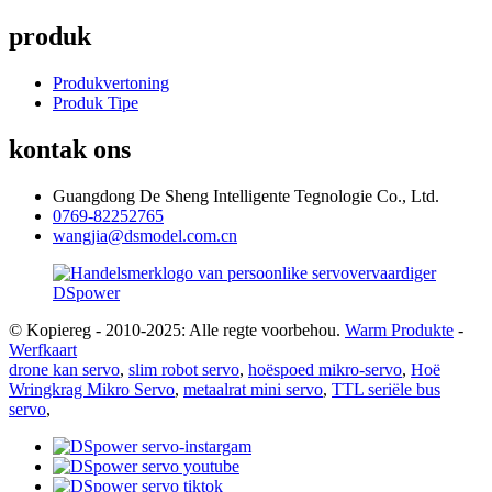
produk
Produkvertoning
Produk Tipe
kontak ons
Guangdong De Sheng Intelligente Tegnologie Co., Ltd.
0769-82252765
wangjia@dsmodel.com.cn
© Kopiereg - 2010-2025: Alle regte voorbehou.
Warm Produkte
-
Werfkaart
drone kan servo
,
slim robot servo
,
hoëspoed mikro-servo
,
Hoë
Wringkrag Mikro Servo
,
metaalrat mini servo
,
TTL seriële bus
servo
,