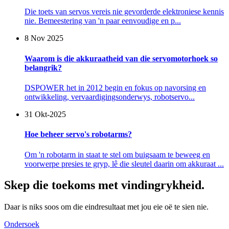
Die toets van servos vereis nie gevorderde elektroniese kennis
nie. Bemeestering van 'n paar eenvoudige en p...
8 Nov 2025
Waarom is die akkuraatheid van die servomotorhoek so
belangrik?
DSPOWER het in 2012 begin en fokus op navorsing en
ontwikkeling, vervaardigingsonderwys, robotservo...
31 Okt-2025
Hoe beheer servo's robotarms?
Om 'n robotarm in staat te stel om buigsaam te beweeg en
voorwerpe presies te gryp, lê die sleutel daarin om akkuraat ...
Skep die toekoms met vindingrykheid.
Daar is niks soos om die eindresultaat met jou eie oë te sien nie.
Ondersoek