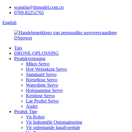
wangjia@dsmodel.com.cn
0769-82252765
English
Tuis
DRONE-OPLOSSING
Produkvertoning
Mikro Servo
Hoë Wringkrag Servo
Standaard Servo
Borsellose Servo
Waterdigte Servo
Hoëspanning Servo
Kernlose Servo
Lae Profiel Servo
Ander
Produk Tipe
Vir Robot
Vir Industriële Outomatisering
Vir onbemande lugafvoertuie