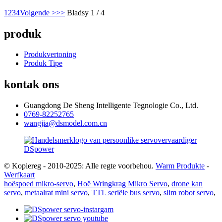
1
2
3
4
Volgende >
>>
Bladsy 1 / 4
produk
Produkvertoning
Produk Tipe
kontak ons
Guangdong De Sheng Intelligente Tegnologie Co., Ltd.
0769-82252765
wangjia@dsmodel.com.cn
© Kopiereg - 2010-2025: Alle regte voorbehou.
Warm Produkte
-
Werfkaart
hoëspoed mikro-servo
,
Hoë Wringkrag Mikro Servo
,
drone kan
servo
,
metaalrat mini servo
,
TTL seriële bus servo
,
slim robot servo
,