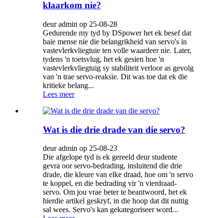
klaarkom nie?
deur admin op 25-08-28
Gedurende my tyd by DSpower het ek besef dat
baie mense nie die belangrikheid van servo's in
vastevlerkvliegtuie ten volle waardeer nie. Later,
tydens 'n toetsvlug, het ek gesien hoe 'n
vastevlerkvliegtuig sy stabiliteit verloor as gevolg
van 'n trae servo-reaksie. Dit was toe dat ek die
kritieke belang...
Lees meer
Wat is die drie drade van die servo?
deur admin op 25-08-23
Die afgelope tyd is ek gereeld deur studente
gevra oor servo-bedrading, insluitend die drie
drade, die kleure van elke draad, hoe om 'n servo
te koppel, en die bedrading vir 'n vierdraad-
servo. Om jou vrae beter te beantwoord, het ek
hierdie artikel geskryf, in die hoop dat dit nuttig
sal wees. Servo's kan gekategoriseer word...