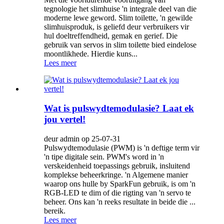
tegnologie het slimhuise 'n integrale deel van die
moderne lewe geword. Slim toilette, 'n gewilde
slimhuisproduk, is geliefd deur verbruikers vir
hul doeltreffendheid, gemak en gerief. Die
gebruik van servos in slim toilette bied eindelose
moontlikhede. Hierdie kuns...
Lees meer
Wat is pulswydtemodulasie? Laat ek
jou vertel!
deur admin op 25-07-31
Pulswydtemodulasie (PWM) is 'n deftige term vir
'n tipe digitale sein. PWM's word in 'n
verskeidenheid toepassings gebruik, insluitend
komplekse beheerkringe. 'n Algemene manier
waarop ons hulle by SparkFun gebruik, is om 'n
RGB-LED te dim of die rigting van 'n servo te
beheer. Ons kan 'n reeks resultate in beide die ...
bereik.
Lees meer