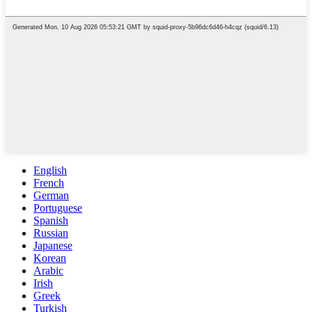
English
French
German
Portuguese
Spanish
Russian
Japanese
Korean
Arabic
Irish
Greek
Turkish