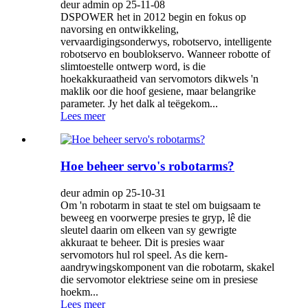
deur admin op 25-11-08
DSPOWER het in 2012 begin en fokus op
navorsing en ontwikkeling,
vervaardigingsonderwys, robotservo, intelligente
robotservo en boublokservo. Wanneer robotte of
slimtoestelle ontwerp word, is die
hoekakkuraatheid van servomotors dikwels 'n
maklik oor die hoof gesiene, maar belangrike
parameter. Jy het dalk al teëgekom...
Lees meer
Hoe beheer servo's robotarms?
deur admin op 25-10-31
Om 'n robotarm in staat te stel om buigsaam te
beweeg en voorwerpe presies te gryp, lê die
sleutel daarin om elkeen van sy gewrigte
akkuraat te beheer. Dit is presies waar
servomotors hul rol speel. As die kern-
aandrywingskomponent van die robotarm, skakel
die servomotor elektriese seine om in presiese
hoekm...
Lees meer