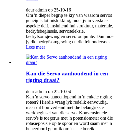
deur admin op 25-10-16
Om 'n dieper begrip te kry van waarom servos
geneig is tot mislukking, moet jy in verskeie
aspekte delf, insluitend hul struktuur, materiale,
bedryfsbeginsels, servoseleksie,
bedryfsomgewing en servofoutpunte. Dan moet
jy die bedryfsomgewing en die feit ondersoek...
Lees meer
Kan die Servo aanhoudend in een
rigting draai?
deur admin op 25-10-04
Kan 'n servo aaneenlopend in 'n enkele rigting
roteer? Hierdie vraag lyk redelik eenvoudig,
maar dit hou verband met die belangrikste
werkbeginsel van die servo. Konvensionele
servo's is toegerus met 'n potensiometer om die
rotasieposisie op te spoor en word saam met 'n
beheerbord gebruik om 'n... te bereik.