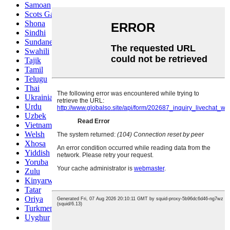
Samoan
Scots Gaelic
Shona
Sindhi
Sundanese
Swahili
Tajik
Tamil
Telugu
Thai
Ukrainian
Urdu
Uzbek
Vietnamese
Welsh
Xhosa
Yiddish
Yoruba
Zulu
Kinyarwanda
Tatar
Oriya
Turkmen
Uyghur