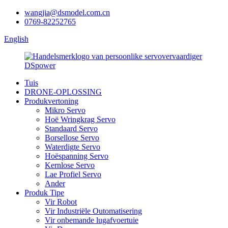
wangjia@dsmodel.com.cn
0769-82252765
English
Tuis
DRONE-OPLOSSING
Produkvertoning
Mikro Servo
Hoë Wringkrag Servo
Standaard Servo
Borsellose Servo
Waterdigte Servo
Hoëspanning Servo
Kernlose Servo
Lae Profiel Servo
Ander
Produk Tipe
Vir Robot
Vir Industriële Outomatisering
Vir onbemande lugafvoertuie