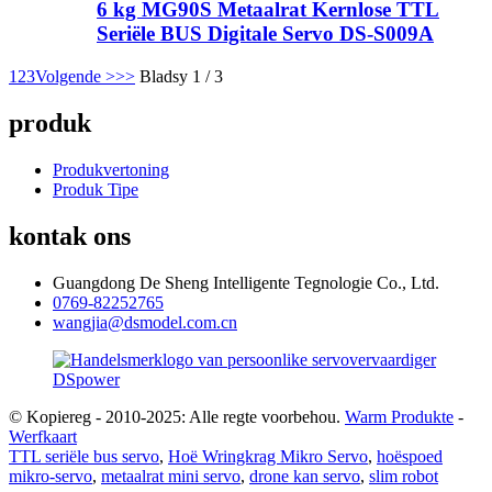
6 kg MG90S Metaalrat Kernlose TTL
Seriële BUS Digitale Servo DS-S009A
1
2
3
Volgende >
>>
Bladsy 1 / 3
produk
Produkvertoning
Produk Tipe
kontak ons
Guangdong De Sheng Intelligente Tegnologie Co., Ltd.
0769-82252765
wangjia@dsmodel.com.cn
© Kopiereg - 2010-2025: Alle regte voorbehou.
Warm Produkte
-
Werfkaart
TTL seriële bus servo
,
Hoë Wringkrag Mikro Servo
,
hoëspoed
mikro-servo
,
metaalrat mini servo
,
drone kan servo
,
slim robot