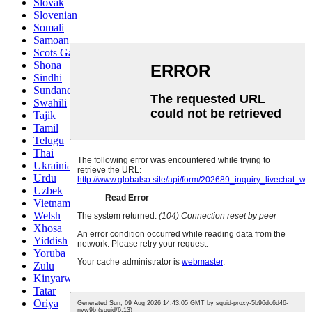
Slovak
Slovenian
Somali
Samoan
Scots Gaelic
Shona
Sindhi
Sundanese
Swahili
Tajik
Tamil
Telugu
Thai
Ukrainian
Urdu
Uzbek
Vietnamese
Welsh
Xhosa
Yiddish
Yoruba
Zulu
Kinyarwanda
Tatar
Oriya