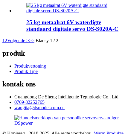
25 kg metaalrat 6V waterdigte
standaard digitale servo DS-S020A-C
1
2
Volgende >
>>
Bladsy 1 / 2
produk
Produkvertoning
Produk Tipe
kontak ons
Guangdong De Sheng Intelligente Tegnologie Co., Ltd.
0769-82252765
wangjia@dsmodel.com.cn
© Kopiereg - 2010-2025: Alle regte voorbehou.
Warm Produkte
-