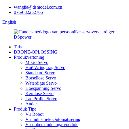
wangjia@dsmodel.com.cn
0769-82252765
English
Tuis
DRONE-OPLOSSING
Produkvertoning
Mikro Servo
Hoë Wringkrag Servo
Standaard Servo
Borsellose Servo
Waterdigte Servo
Hoëspanning Servo
Kernlose Servo
Lae Profiel Servo
Ander
Produk Tipe
Vir Robot
Vir Industriële Outomatisering
Vir onbemande lugafvoertuie