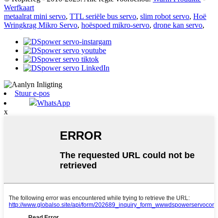
Werfkaart
metaalrat mini servo
,
TTL seriële bus servo
,
slim robot servo
,
Hoë
Wringkrag Mikro Servo
,
hoëspoed mikro-servo
,
drone kan servo
,
Stuur e-pos
WhatsApp
x