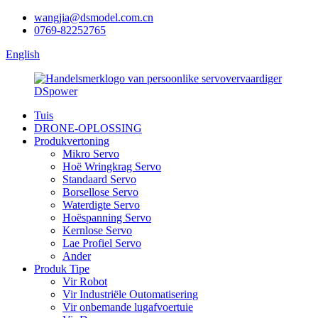
wangjia@dsmodel.com.cn
0769-82252765
English
Tuis
DRONE-OPLOSSING
Produkvertoning
Mikro Servo
Hoë Wringkrag Servo
Standaard Servo
Borsellose Servo
Waterdigte Servo
Hoëspanning Servo
Kernlose Servo
Lae Profiel Servo
Ander
Produk Tipe
Vir Robot
Vir Industriële Outomatisering
Vir onbemande lugafvoertuie