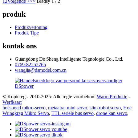
1
2
Volgende >
>>
Bladsy 1 / 2
produk
Produkvertoning
Produk Tipe
kontak ons
Guangdong De Sheng Intelligente Tegnologie Co., Ltd.
0769-82252765
wangjia@dsmodel.com.cn
© Kopiereg - 2010-2025: Alle regte voorbehou.
Warm Produkte
-
Werfkaart
hoëspoed mikro-servo
,
metaalrat mini servo
,
slim robot servo
,
Hoë
Wringkrag Mikro Servo
,
TTL seriële bus servo
,
drone kan servo
,