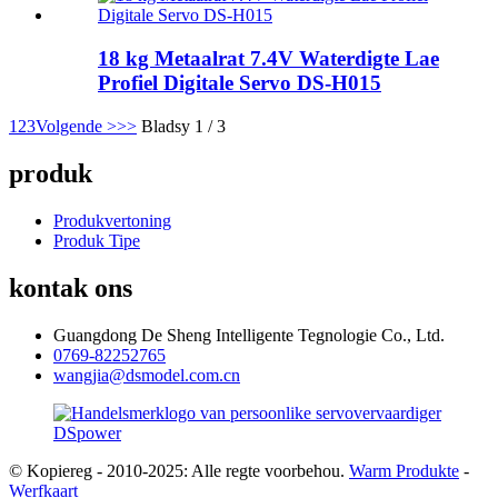
18 kg Metaalrat 7.4V Waterdigte Lae
Profiel Digitale Servo DS-H015
1
2
3
Volgende >
>>
Bladsy 1 / 3
produk
Produkvertoning
Produk Tipe
kontak ons
Guangdong De Sheng Intelligente Tegnologie Co., Ltd.
0769-82252765
wangjia@dsmodel.com.cn
© Kopiereg - 2010-2025: Alle regte voorbehou.
Warm Produkte
-
Werfkaart