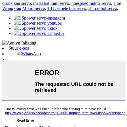
drone kan servo
,
metaalrat mini servo
,
hoëspoed mikro-servo
,
Hoë
Wringkrag Mikro Servo
,
TTL seriële bus servo
,
slim robot servo
,
Stuur e-pos
WhatsApp
x