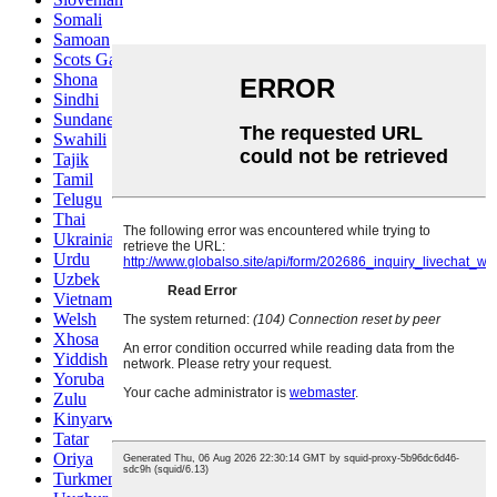
Somali
Samoan
Scots Gaelic
Shona
Sindhi
Sundanese
Swahili
Tajik
Tamil
Telugu
Thai
Ukrainian
Urdu
Uzbek
Vietnamese
Welsh
Xhosa
Yiddish
Yoruba
Zulu
Kinyarwanda
Tatar
Oriya
Turkmen