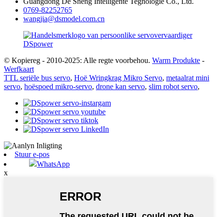
Guangdong De Sheng Intelligente Tegnologie Co., Ltd.
0769-82252765
wangjia@dsmodel.com.cn
© Kopiereg - 2010-2025: Alle regte voorbehou.
Warm Produkte
-
Werfkaart
TTL seriële bus servo
,
Hoë Wringkrag Mikro Servo
,
metaalrat mini
servo
,
hoëspoed mikro-servo
,
drone kan servo
,
slim robot servo
,
Stuur e-pos
WhatsApp
x