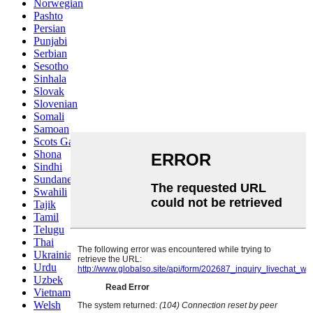
Norwegian
Pashto
Persian
Punjabi
Serbian
Sesotho
Sinhala
Slovak
Slovenian
Somali
Samoan
Scots Gaelic
Shona
Sindhi
Sundanese
Swahili
Tajik
Tamil
Telugu
Thai
Ukrainian
Urdu
Uzbek
Vietnamese
Welsh