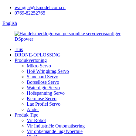
wangjia@dsmodel.com.cn
0769-82252765
English
Tuis
DRONE-OPLOSSING
Produkvertoning
Mikro Servo
Hoë Wringkrag Servo
Standaard Servo
Borsellose Servo
Waterdigte Servo
Hoëspanning Servo
Kernlose Servo
Lae Profiel Servo
Ander
Produk Tipe
Vir Robot
Vir Industriële Outomatisering
Vir onbemande lugafvoertuie