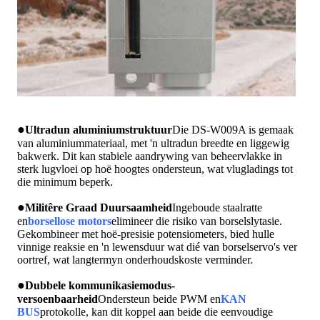
●
Ultradun aluminiumstruktuur
Die DS-W009A is gemaak
van aluminiummateriaal, met 'n ultradun breedte en liggewig
bakwerk. Dit kan stabiele aandrywing van beheervlakke in
sterk lugvloei op hoë hoogtes ondersteun, wat vlugladings tot
die minimum beperk.
●
Militêre Graad Duursaamheid
Ingeboude staalratte
en
borsellose motors
elimineer die risiko van borselslytasie.
Gekombineer met hoë-presisie potensiometers, bied hulle
vinnige reaksie en 'n lewensduur wat dié van borselservo's ver
oortref, wat langtermyn onderhoudskoste verminder.
●
Dubbele kommunikasiemodus-
versoenbaarheid
Ondersteun beide PWM en
KAN
BUS
protokolle, kan dit koppel aan beide die eenvoudige