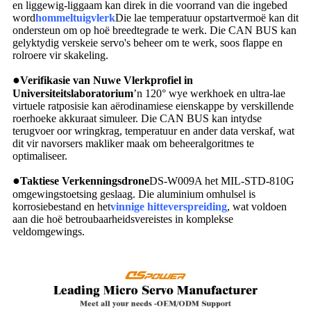
en liggewig-liggaam kan direk in die voorrand van die ingebed
word
hommeltuigvlerk
Die lae temperatuur opstartvermoë kan dit
ondersteun om op hoë breedtegrade te werk. Die CAN BUS kan
gelyktydig verskeie servo's beheer om te werk, soos flappe en
rolroere vir skakeling.
●
Verifikasie van Nuwe Vlerkprofiel in
Universiteitslaboratorium
’n 120° wye werkhoek en ultra-lae
virtuele ratposisie kan aërodinamiese eienskappe by verskillende
roerhoeke akkuraat simuleer. Die CAN BUS kan intydse
terugvoer oor wringkrag, temperatuur en ander data verskaf, wat
dit vir navorsers makliker maak om beheeralgoritmes te
optimaliseer.
●
Taktiese Verkenningsdrone
DS-W009A het MIL-STD-810G
omgewingstoetsing geslaag. Die aluminium omhulsel is
korrosiebestand en het
vinnige hitteverspreiding
, wat voldoen
aan die hoë betroubaarheidsvereistes in komplekse
veldomgewings.