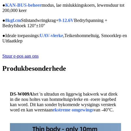
●
KAN-BUS-beheer
modus, lae mislukkingskoers, lewensduur tot
200,000 keer
●
8kgf.cm
Stilstandwringkrag+
9-12.6V
Bedryfspanning +
Bedryfshoek 120°±10°
●
Ideale toepassings:
UAV-vlerke
,Teikenhommeltuig, Smoorklep en
Uitlaatklep
Stuur e-pos aan ons
Produkbesonderhede
DS-W009A
het 'n ultradun en liggewig bakwerk wat direk
in die nou holtes van hommeltuigvlerke en -roere ingebed
kan word. Dit kan sonder bykomende wysigings versteek
word en kan weerstaan
ekstreme omgewings
van -40°C.