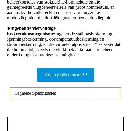
beheerkonsoles van stokperdjie-hommeltuie en die
geïntegreerde vlugbeheerstelsels van groot hommeltuie, en
aanpas by die volle reeks scenario's van burgerlike
modelvliegtuie tot industriële graad onbemande vliegtuie.
●
Ingeboude viervoudige
beskermingsmeganisme:
Ingeboude stallingsbeskerming,
spanningsbeskerming, oortemperatuurbeskerming en
stroombeskerming, en die virtuele ratposisie ≤ 1° verseker dat
die hommeltuig steeds die vlerkhoek akkuraat kan beheer
onder komplekse werksomstandighede.
Kry 'n gratis monster!!!
Tegniese Spesifikasies