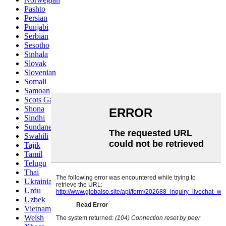
Pashto
Persian
Punjabi
Serbian
Sesotho
Sinhala
Slovak
Slovenian
Somali
Samoan
Scots Gaelic
Shona
Sindhi
Sundanese
Swahili
Tajik
Tamil
Telugu
Thai
Ukrainian
Urdu
Uzbek
Vietnamese
Welsh