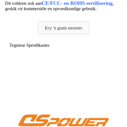
CE/FCC- en ROHS-sertifisering
Dit voldoen ook aan
,
geskik vir kommersiële en opvoedkundige gebruik.
Kry 'n gratis monster
Tegniese Spesifikasies