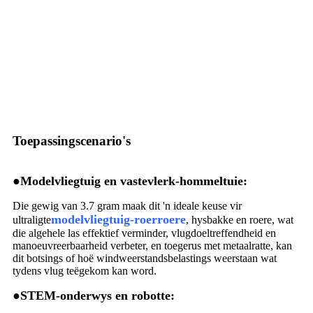
Toepassingscenario's
●
Modelvliegtuig en vastevlerk-hommeltuie:
Die gewig van 3.7 gram maak dit 'n ideale keuse vir
modelvliegtuig-roerroere
ultraligte
, hysbakke en roere, wat
die algehele las effektief verminder, vlugdoeltreffendheid en
manoeuvreerbaarheid verbeter, en toegerus met metaalratte, kan
dit botsings of hoë windweerstandsbelastings weerstaan ​​wat
tydens vlug teëgekom kan word.
●
STEM-onderwys en robotte: