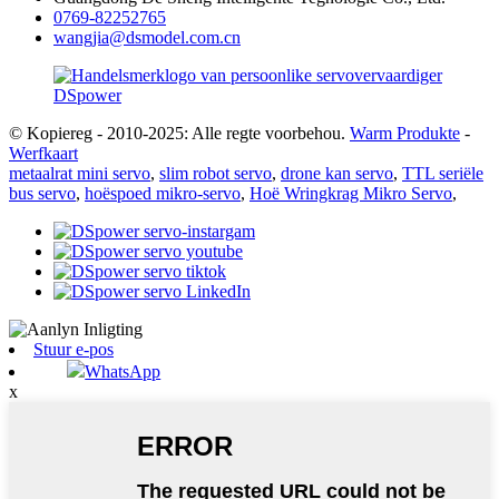
0769-82252765
wangjia@dsmodel.com.cn
© Kopiereg - 2010-2025: Alle regte voorbehou.
Warm Produkte
-
Werfkaart
metaalrat mini servo
,
slim robot servo
,
drone kan servo
,
TTL seriële
bus servo
,
hoëspoed mikro-servo
,
Hoë Wringkrag Mikro Servo
,
Stuur e-pos
WhatsApp
x