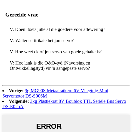
Gereelde vrae
V. Doen: toets julle al die goedere voor aflewering?
V: Watter sertifikate het jou servo?
V. Hoe weet ek of jou servo van goeie gehalte is?
V: Hoe lank is die O&O-tyd (Navorsing en
Ontwikkelingstyd) vir 'n aangepaste servo?
Vorige:
9g MG90S Metaalratkern 6V Vliegtuig Mini
Servomotor DS-S006M
Volgende:
3kg Plastiekrat 8V Boublok TTL Seriële Bus Servo
DS-E025A