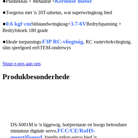
●
Kernlose motor
Plastiekkas + Metaalrat +
●
Toegerus met 'n 20T-uitsetas, wat superwringkrag bied
●
0.6 kgf·cm
3.7-6V
Stilstandwringkrag+
Bedryfspanning +
Bedryfshoek 180 grade
●
F3P RC-vliegtuig
Ideale toepassings:
, RC vastevlerkvliegtuig,
slim speelgoed en
STEM-onderwys
Stuur e-pos aan ons
Produkbesonderhede
DS-S001M is 'n liggewig, hoëprestasie en hoogs betroubare
FCC/CE/RoHS-
miniatuur digitale servo.
gesertifiseerd
, hierdie mikro-servo bied 'n