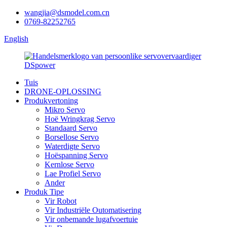
wangjia@dsmodel.com.cn
0769-82252765
English
Tuis
DRONE-OPLOSSING
Produkvertoning
Mikro Servo
Hoë Wringkrag Servo
Standaard Servo
Borsellose Servo
Waterdigte Servo
Hoëspanning Servo
Kernlose Servo
Lae Profiel Servo
Ander
Produk Tipe
Vir Robot
Vir Industriële Outomatisering
Vir onbemande lugafvoertuie