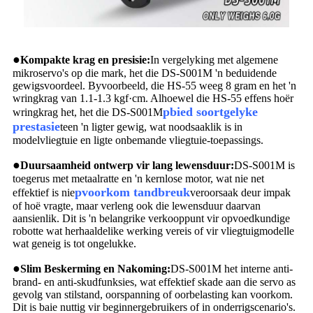
●
Kompakte krag en presisie:
In vergelyking met algemene
mikroservo's op die mark, het die DS-S001M 'n beduidende
gewigsvoordeel. Byvoorbeeld, die HS-55 weeg 8 gram en het 'n
wringkrag van 1.1-1.3 kgf·cm. Alhoewel die HS-55 effens hoër
p
bied soortgelyke
wringkrag het, het die DS-S001M
prestasie
teen 'n ligter gewig, wat noodsaaklik is in
modelvliegtuie en ligte onbemande vliegtuie-toepassings.
●
Duursaamheid ontwerp vir lang lewensduur:
DS-S001M is
toegerus met metaalratte en 'n kernlose motor, wat nie net
p
voorkom tandbreuk
effektief is nie
veroorsaak deur impak
of hoë vragte, maar verleng ook die lewensduur daarvan
aansienlik. Dit is 'n belangrike verkooppunt vir opvoedkundige
robotte wat herhaaldelike werking vereis of vir vliegtuigmodelle
wat geneig is tot ongelukke.
●
Slim Beskerming en Nakoming:
DS-S001M het interne anti-
brand- en anti-skudfunksies, wat effektief skade aan die servo as
gevolg van stilstand, oorspanning of oorbelasting kan voorkom.
Dit is baie nuttig vir beginnergebruikers of in onderrigscenario's.