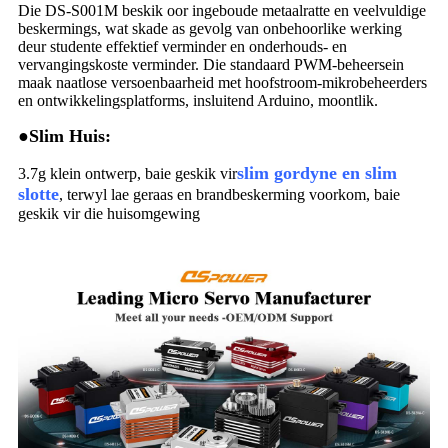
Die DS-S001M beskik oor ingeboude metaalratte en veelvuldige
beskermings, wat skade as gevolg van onbehoorlike werking
deur studente effektief verminder en onderhouds- en
vervangingskoste verminder. Die standaard PWM-beheersein
maak naatlose versoenbaarheid met hoofstroom-mikrobeheerders
en ontwikkelingsplatforms, insluitend Arduino, moontlik.
●
Slim Huis:
slim gordyne en slim
3.7g klein ontwerp, baie geskik vir
slotte
, terwyl lae geraas en brandbeskerming voorkom, baie
geskik vir die huisomgewing