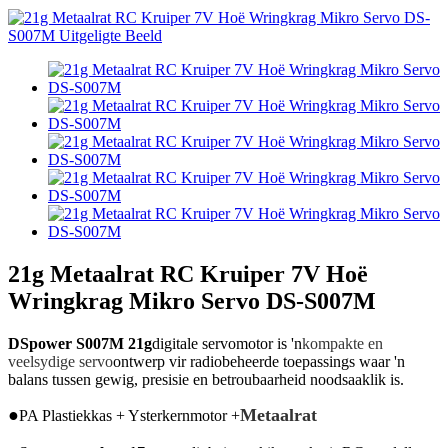
21g Metaalrat RC Kruiper 7V Hoë
Wringkrag Mikro Servo DS-S007M
DSpower S007M 21g
digitale servomotor is 'n
kompakte en
veelsydige servo
ontwerp vir radiobeheerde toepassings waar 'n
balans tussen gewig, presisie en betroubaarheid noodsaaklik is.
●
Metaalrat
PA Plastiekkas + Ysterkernmotor +