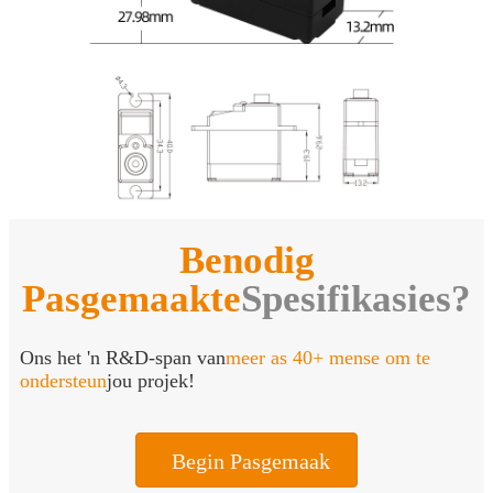
Benodig
Pasgemaakte
Spesifikasies?
Ons het 'n R&D-span van
meer as 40+ mense om te
ondersteun
jou projek!
Begin Pasgemaak