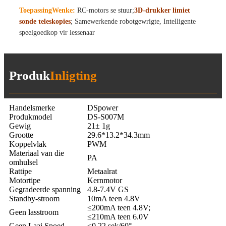
Toepassing
Wenke:
RC-motors se stuur;
3D-drukker limiet
sonde teleskopies
; Samewerkende robotgewrigte, Intelligente
speelgoedkop vir lessenaar
Produk
Inligting
Handelsmerke
DSpower
Produkmodel
DS-S007M
Gewig
21± 1g
Grootte
29.6*13.2*34.3mm
Koppelvlak
PWM
Materiaal van die
PA
omhulsel
Rattipe
Metaalrat
Motortipe
Kernmotor
Gegradeerde spanning
4.8-7.4V GS
Standby-stroom
10mA teen 4.8V
≤200mA teen 4.8V;
Geen lasstroom
≤210mA teen 6.0V
Geen Laai Spoed
≤0.22 sek/60°