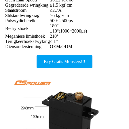
Gegradeerde wringkrag
≥1.5 kgf·cm
Staalstroom
≤2.7A
Stilstandwringkrag
≥6 kgf·cm
Pulswydtebereik
500~2500μs
180°
Bedryfshoek
±10°(1000~2000μs)
Meganiese limiethoek
210°
Terugkeerhoekafwyking
≤ 1°
Diensondersteuning
OEM/ODM
Kry Gratis Monsters!!!