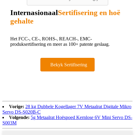
Internasionaal
Sertifisering en hoë
gehalte
Het FCC-, CE-, ROHS-, REACH-, EMC-
produksertifisering en meer as 100+ patente geslaag.
Bekyk Sertifisering
Vorige:
28 kg Dubbele Kogellager 7V Metaalrat Digitale Mikro
Servo DS-S020B-C
Volgende:
5g Metaalrat Hoëspoed Kernlose 6V Mini Servo DS-
S003M