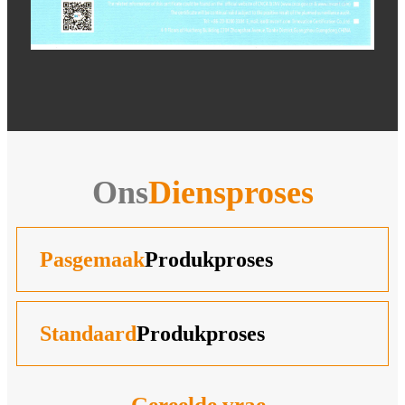
Ons
Diensproses
Pasgemaak
Produkproses
Standaard
Produkproses
Gereelde vrae