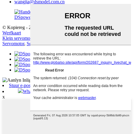
wangjia@dsmodel.com.cn
© Kopiereg - 2010-2025: Alle regte voorbehou.
Warm Produkte
-
Werfkaart
Klein servomotor
,
Industriële Servo
,
S3003 Servo
,
Pwm
Servomotor
,
Servo Lae Profiel
,
Shift Rc Servo
,
Stuur e-pos
WhatsApp
x