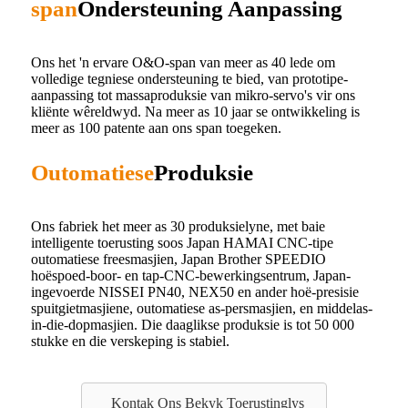
span
Ondersteuning Aanpassing
Ons het 'n ervare O&O-span van meer as 40 lede om
volledige tegniese ondersteuning te bied, van prototipe-
aanpassing tot massaproduksie van mikro-servo's vir ons
kliënte wêreldwyd. Na meer as 10 jaar se ontwikkeling is
meer as 100 patente aan ons span toegeken.
Outomatiese
Produksie
Ons fabriek het meer as 30 produksielyne, met baie
intelligente toerusting soos Japan HAMAI CNC-tipe
outomatiese freesmasjien, Japan Brother SPEEDIO
hoëspoed-boor- en tap-CNC-bewerkingsentrum, Japan-
ingevoerde NISSEI PN40, NEX50 en ander hoë-presisie
spuitgietmasjiene, outomatiese as-persmasjien, en middelas-
in-die-dopmasjien. Die daaglikse produksie is tot 50 000
stukke en die verskeping is stabiel.
Kontak Ons Bekyk Toerustinglys