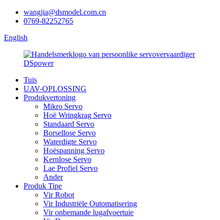
wangjia@dsmodel.com.cn
0769-82252765
English
Tuis
UAV-OPLOSSING
Produkvertoning
Mikro Servo
Hoë Wringkrag Servo
Standaard Servo
Borsellose Servo
Waterdigte Servo
Hoëspanning Servo
Kernlose Servo
Lae Profiel Servo
Ander
Produk Tipe
Vir Robot
Vir Industriële Outomatisering
Vir onbemande lugafvoertuie