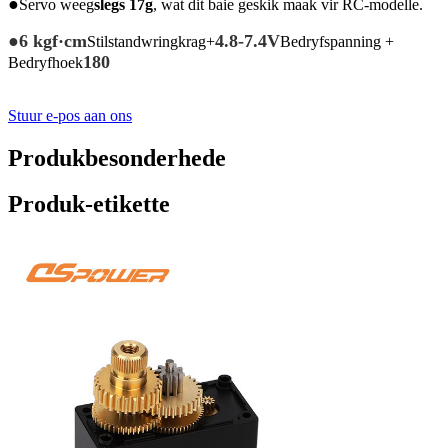
●
Servo weeg
slegs 17g
, wat dit baie geskik maak vir RC-modelle.
●
6 kgf·cm
4.8-7.4V
Stilstandwringkrag+
Bedryfspanning +
180
Bedryfhoek
Stuur e-pos aan ons
Produkbesonderhede
Produk-etikette