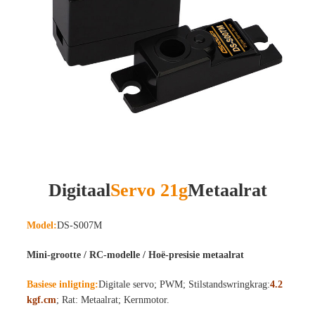
Digitaal
Servo 21g
Metaalrat
Model:
DS-S007M
Mini-grootte / RC-modelle / Hoë-presisie metaalrat
Basiese inligting:
Digitale servo; PWM; Stilstandswringkrag:
4.2
kgf.cm
; Rat: Metaalrat; Kernmotor.