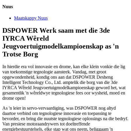
Nuus
Maatskappy Nuus
DSPOWER Werk saam met die 3de
IYRCA Wêreld
Jeugvoertuigmodelkampioenskap as 'n
Trotse Borg
In hierdie era vol innovasie en drome, kan elke klein vonkie die lig
van toekomstige tegnologie aansteek. Vandag, met groot
opgewondenheid, kondig ons aan dat DSPOWER Desheng
Intelligent Technology Co., Ltd. amptelik die borg van die 3de
IYRCA Wêreld Jeugvoertuigmodelkampioenskap geword het, wat
gesamentlik 'n wêreldwye tegnologiese fees oor wysheid, moed en
drome open!
As 'n leier in servo-vervaardiging, was DSPOWER nog altyd
daartoe verbind om tegnologiese innovasie en toepassing te
bevorder, en bring die nuutste tegnologiese oplossings na die bedryf.
Van presiese motoraandrywers tot doeltreffende
energiebestuurstelsels, elke stap wat ons neem, beliggaam 'n