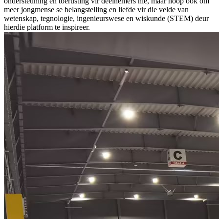
ondersteuning en toerusting vir deelnemers nie, maar hoop ook om
meer jongmense se belangstelling en liefde vir die velde van
wetenskap, tegnologie, ingenieurswese en wiskunde (STEM) deur
hierdie platform te inspireer.