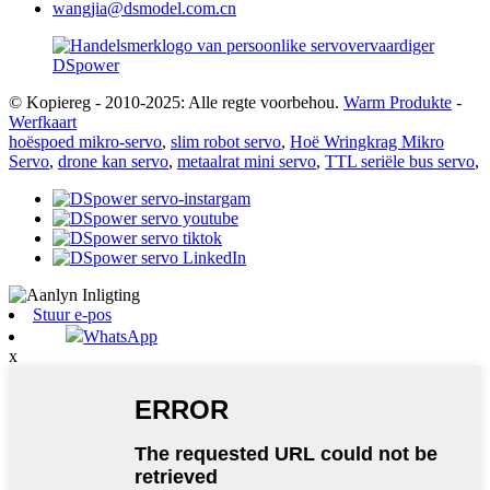
wangjia@dsmodel.com.cn
© Kopiereg - 2010-2025: Alle regte voorbehou.
Warm Produkte
-
Werfkaart
hoëspoed mikro-servo
,
slim robot servo
,
Hoë Wringkrag Mikro
Servo
,
drone kan servo
,
metaalrat mini servo
,
TTL seriële bus servo
,
Stuur e-pos
WhatsApp
x