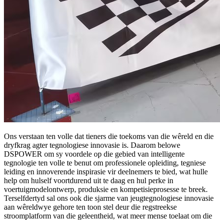
Ons verstaan ​​ten volle dat tieners die toekoms van die wêreld en die
dryfkrag agter tegnologiese innovasie is. Daarom belowe
DSPOWER om sy voordele op die gebied van intelligente
tegnologie ten volle te benut om professionele opleiding, tegniese
leiding en innoverende inspirasie vir deelnemers te bied, wat hulle
help om hulself voortdurend uit te daag en hul perke in
voertuigmodelontwerp, produksie en kompetisieprosesse te breek.
Terselfdertyd sal ons ook die sjarme van jeugtegnologiese innovasie
aan wêreldwye gehore ten toon stel deur die regstreekse
stroomplatform van die geleentheid, wat meer mense toelaat om die