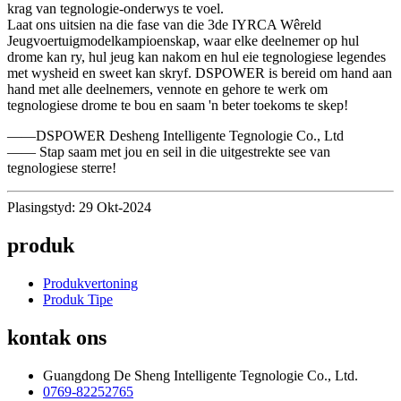
krag van tegnologie-onderwys te voel.
Laat ons uitsien na die fase van die 3de IYRCA Wêreld
Jeugvoertuigmodelkampioenskap, waar elke deelnemer op hul
drome kan ry, hul jeug kan nakom en hul eie tegnologiese legendes
met wysheid en sweet kan skryf. DSPOWER is bereid om hand aan
hand met alle deelnemers, vennote en gehore te werk om
tegnologiese drome te bou en saam 'n beter toekoms te skep!
——DSPOWER Desheng Intelligente Tegnologie Co., Ltd
—— Stap saam met jou en seil in die uitgestrekte see van
tegnologiese sterre!
Plasingstyd: 29 Okt-2024
produk
Produkvertoning
Produk Tipe
kontak ons
Guangdong De Sheng Intelligente Tegnologie Co., Ltd.
0769-82252765