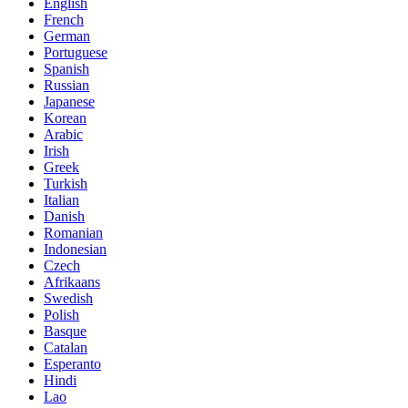
English
French
German
Portuguese
Spanish
Russian
Japanese
Korean
Arabic
Irish
Greek
Turkish
Italian
Danish
Romanian
Indonesian
Czech
Afrikaans
Swedish
Polish
Basque
Catalan
Esperanto
Hindi
Lao