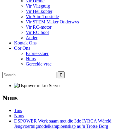
Vir Drone
Vir Vliegtuig
Vir Helikopter
Vir Slim Toestelle
Vir STEM Maker Onderwys
Vir RC-motor
Vir RC-boot
Ander
Kontak Ons
Oor Ons
Fabriekstoer
Nuus
Gereelde vrae
Nuus
Tuis
Nuus
DSPOWER Werk saam met die 3de IYRCA Wêreld
Jeugvoertuigmodelkampioenskap as 'n Trotse Borg