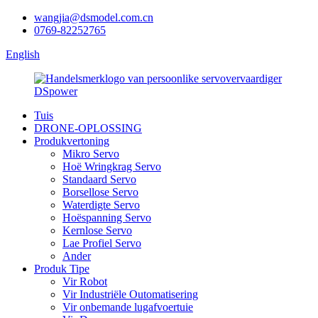
wangjia@dsmodel.com.cn
0769-82252765
English
Tuis
DRONE-OPLOSSING
Produkvertoning
Mikro Servo
Hoë Wringkrag Servo
Standaard Servo
Borsellose Servo
Waterdigte Servo
Hoëspanning Servo
Kernlose Servo
Lae Profiel Servo
Ander
Produk Tipe
Vir Robot
Vir Industriële Outomatisering
Vir onbemande lugafvoertuie