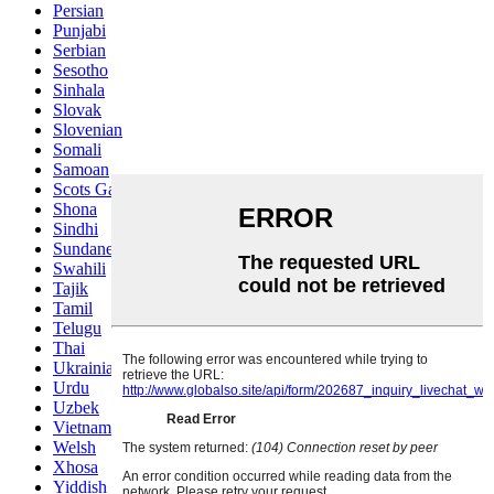
Persian
Punjabi
Serbian
Sesotho
Sinhala
Slovak
Slovenian
Somali
Samoan
Scots Gaelic
Shona
Sindhi
Sundanese
Swahili
Tajik
Tamil
Telugu
Thai
Ukrainian
Urdu
Uzbek
Vietnamese
Welsh
Xhosa
Yiddish