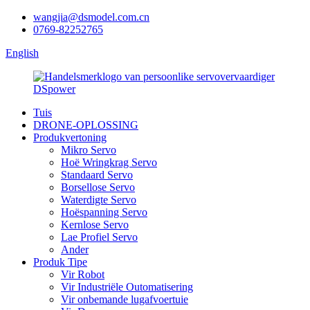
wangjia@dsmodel.com.cn
0769-82252765
English
Tuis
DRONE-OPLOSSING
Produkvertoning
Mikro Servo
Hoë Wringkrag Servo
Standaard Servo
Borsellose Servo
Waterdigte Servo
Hoëspanning Servo
Kernlose Servo
Lae Profiel Servo
Ander
Produk Tipe
Vir Robot
Vir Industriële Outomatisering
Vir onbemande lugafvoertuie