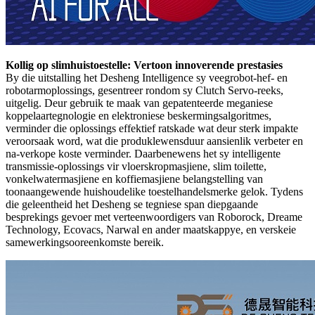
Kollig op slimhuistoestelle: Vertoon innoverende prestasies
By die uitstalling het Desheng Intelligence sy veegrobot-hef- en
robotarmoplossings, gesentreer rondom sy Clutch Servo-reeks,
uitgelig. Deur gebruik te maak van gepatenteerde meganiese
koppelaartegnologie en elektroniese beskermingsalgoritmes,
verminder die oplossings effektief ratskade wat deur sterk impakte
veroorsaak word, wat die produklewensduur aansienlik verbeter en
na-verkope koste verminder. Daarbenewens het sy intelligente
transmissie-oplossings vir vloerskropmasjiene, slim toilette,
vonkelwatermasjiene en koffiemasjiene belangstelling van
toonaangewende huishoudelike toestelhandelsmerke gelok. Tydens
die geleentheid het Desheng se tegniese span diepgaande
besprekings gevoer met verteenwoordigers van Roborock, Dreame
Technology, Ecovacs, Narwal en ander maatskappye, en verskeie
samewerkingsooreenkomste bereik.