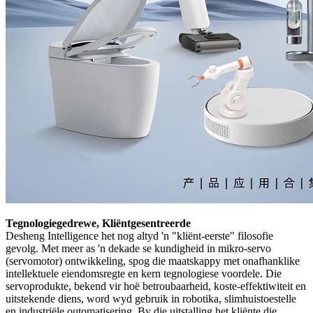
Tegnologiegedrewe, Kliëntgesentreerde
Desheng Intelligence het nog altyd 'n "kliënt-eerste" filosofie
gevolg. Met meer as 'n dekade se kundigheid in mikro-servo
(servomotor) ontwikkeling, spog die maatskappy met onafhanklike
intellektuele eiendomsregte en kern tegnologiese voordele. Die
servoprodukte, bekend vir hoë betroubaarheid, koste-effektiwiteit en
uitstekende diens, word wyd gebruik in robotika, slimhuistoestelle
en industriële outomatisering. By die uitstalling het kliënte die