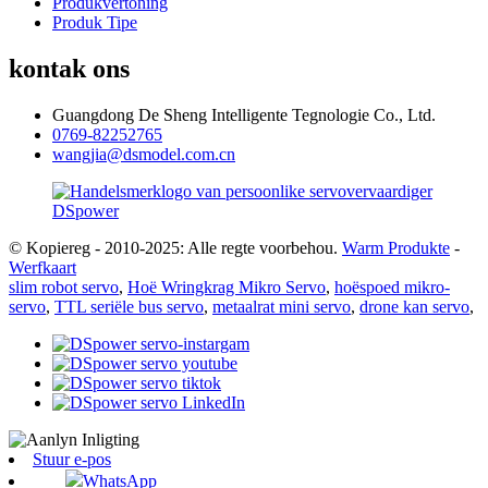
Produkvertoning
Produk Tipe
kontak ons
Guangdong De Sheng Intelligente Tegnologie Co., Ltd.
0769-82252765
wangjia@dsmodel.com.cn
© Kopiereg - 2010-2025: Alle regte voorbehou.
Warm Produkte
-
Werfkaart
slim robot servo
,
Hoë Wringkrag Mikro Servo
,
hoëspoed mikro-
servo
,
TTL seriële bus servo
,
metaalrat mini servo
,
drone kan servo
,
Stuur e-pos
WhatsApp