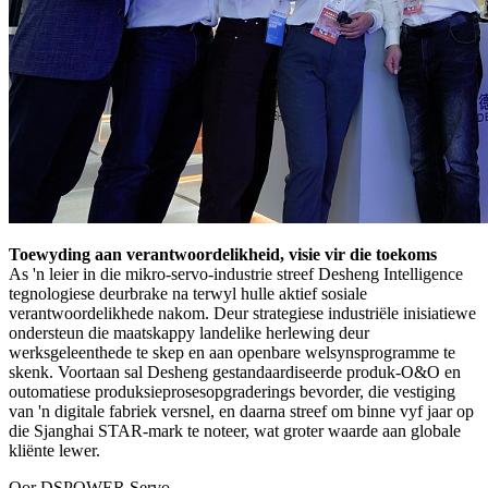
Toewyding aan verantwoordelikheid, visie vir die toekoms
As 'n leier in die mikro-servo-industrie streef Desheng Intelligence
tegnologiese deurbrake na terwyl hulle aktief sosiale
verantwoordelikhede nakom. Deur strategiese industriële inisiatiewe
ondersteun die maatskappy landelike herlewing deur
werksgeleenthede te skep en aan openbare welsynsprogramme te
skenk. Voortaan sal Desheng gestandaardiseerde produk-O&O en
outomatiese produksieprosesopgraderings bevorder, die vestiging
van 'n digitale fabriek versnel, en daarna streef om binne vyf jaar op
die Sjanghai STAR-mark te noteer, wat groter waarde aan globale
kliënte lewer.
Oor DSPOWER Servo