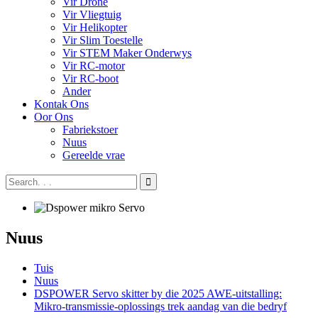
Vir Drone
Vir Vliegtuig
Vir Helikopter
Vir Slim Toestelle
Vir STEM Maker Onderwys
Vir RC-motor
Vir RC-boot
Ander
Kontak Ons
Oor Ons
Fabriekstoer
Nuus
Gereelde vrae
Nuus
Tuis
Nuus
DSPOWER Servo skitter by die 2025 AWE-uitstalling:
Mikro-transmissie-oplossings trek aandag van die bedryf