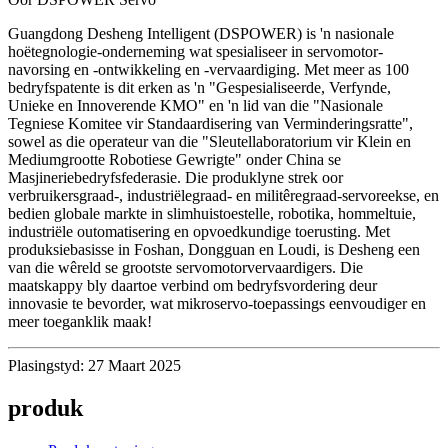
Guangdong Desheng Intelligent (DSPOWER) is 'n nasionale
hoëtegnologie-onderneming wat spesialiseer in servomotor-
navorsing en -ontwikkeling en -vervaardiging. Met meer as 100
bedryfspatente is dit erken as 'n "Gespesialiseerde, Verfynde,
Unieke en Innoverende KMO" en 'n lid van die "Nasionale
Tegniese Komitee vir Standaardisering van Verminderingsratte",
sowel as die operateur van die "Sleutellaboratorium vir Klein en
Mediumgrootte Robotiese Gewrigte" onder China se
Masjineriebedryfsfederasie. Die produklyne strek oor
verbruikersgraad-, industriëlegraad- en militêregraad-servoreekse, en
bedien globale markte in slimhuistoestelle, robotika, hommeltuie,
industriële outomatisering en opvoedkundige toerusting. Met
produksiebasisse in Foshan, Dongguan en Loudi, is Desheng een
van die wêreld se grootste servomotorvervaardigers. Die
maatskappy bly daartoe verbind om bedryfsvordering deur
innovasie te bevorder, wat mikroservo-toepassings eenvoudiger en
meer toeganklik maak!
Plasingstyd: 27 Maart 2025
produk