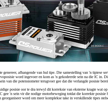
enereer, afhangende van hul tipe. Die samestelling van 'n tipiese servo 
ervoposisie word ingevoer en kom as 'n gekodeerde sein na die IC in. Di
sein van die potensiometer terugvoer gee dat die verlangde posisie berei
ige posisie oor te dra terwyl dit korreksie van eksterne kragte wat o
IC gee 'n sein vir die nodige motorbeweging totdat die korrekte posisie
 georganiseer word om meer komplekse take in verskillende tipes stelsels