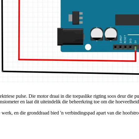
ktriese pulse. Die motor draai in die toepaslike rigting soos deur die pu
siometer en laat dit uiteindelik die beheerkring toe om die hoeveelheid
e werk, en die gronddraad bied 'n verbindingspad apart van die hoofstr