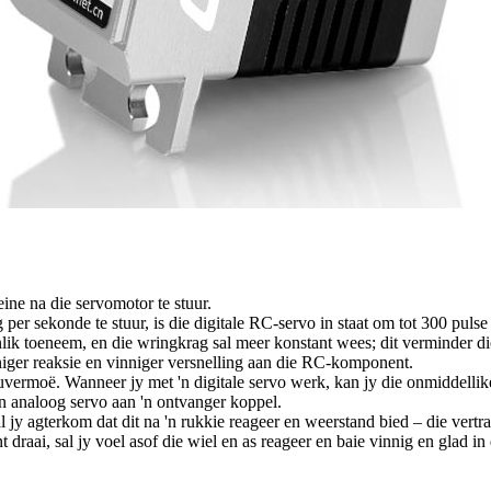
ine na die servomotor te stuur.
er sekonde te stuur, is die digitale RC-servo in staat om tot 300 pulse
nlik toeneem, en die wringkrag sal meer konstant wees; dit verminder d
niger reaksie en vinniger versnelling aan die RC-komponent.
vermoë. Wanneer jy met 'n digitale servo werk, kan jy die onmiddellike
en analoog servo aan 'n ontvanger koppel.
 jy agterkom dat dit na 'n rukkie reageer en weerstand bied – die vertr
 draai, sal jy voel asof die wiel en as reageer en baie vinnig en glad in d