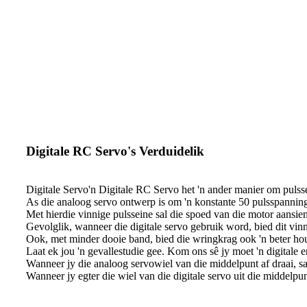
Digitale RC Servo's Verduidelik
Digitale Servo'n Digitale RC Servo het 'n ander manier om pulsse
As die analoog servo ontwerp is om 'n konstante 50 pulsspanning p
Met hierdie vinnige pulsseine sal die spoed van die motor aansie
Gevolglik, wanneer die digitale servo gebruik word, bied dit vin
Ook, met minder dooie band, bied die wringkrag ook 'n beter hou
Laat ek jou 'n gevallestudie gee. Kom ons sê jy moet 'n digitale 
Wanneer jy die analoog servowiel van die middelpunt af draai, sal
Wanneer jy egter die wiel van die digitale servo uit die middelpunt