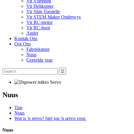
Vir Vliegtuig
Vir Helikopter
Vir Slim Toestelle
Vir STEM Maker Onderwys
Vir RC-motor
Vir RC-boot
Ander
Kontak Ons
Oor Ons
Fabriekstoer
Nuus
Gereelde vrae
Nuus
Tuis
Nuus
Wat is 'n servo? Stel jou 'n servo voor.
Nuus