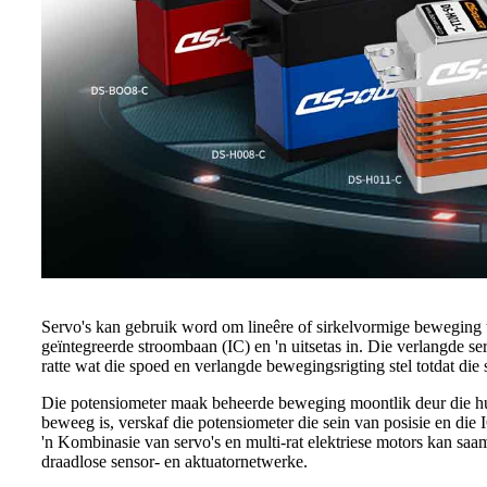
Servo's kan gebruik word om lineêre of sirkelvormige beweging te g
geïntegreerde stroombaan (IC) en 'n uitsetas in. Die verlangde s
ratte wat die spoed en verlangde bewegingsrigting stel totdat die 
Die potensiometer maak beheerde beweging moontlik deur die huid
beweeg is, verskaf die potensiometer die sein van posisie en die 
'n Kombinasie van servo's en multi-rat elektriese motors kan saam
draadlose sensor- en aktuatornetwerke.