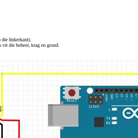
 die linkerkant).
s vir die beheer, krag en grond.