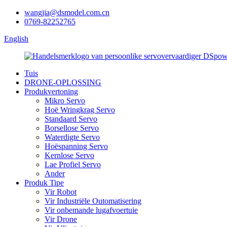
wangjia@dsmodel.com.cn
0769-82252765
English
Tuis
DRONE-OPLOSSING
Produkvertoning
Mikro Servo
Hoë Wringkrag Servo
Standaard Servo
Borsellose Servo
Waterdigte Servo
Hoëspanning Servo
Kernlose Servo
Lae Profiel Servo
Ander
Produk Tipe
Vir Robot
Vir Industriële Outomatisering
Vir onbemande lugafvoertuie
Vir Drone