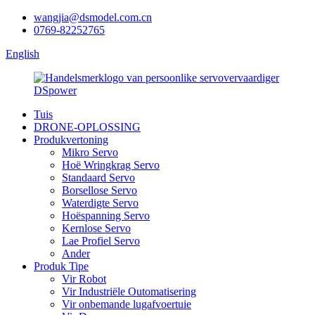
wangjia@dsmodel.com.cn
0769-82252765
English
Tuis
DRONE-OPLOSSING
Produkvertoning
Mikro Servo
Hoë Wringkrag Servo
Standaard Servo
Borsellose Servo
Waterdigte Servo
Hoëspanning Servo
Kernlose Servo
Lae Profiel Servo
Ander
Produk Tipe
Vir Robot
Vir Industriële Outomatisering
Vir onbemande lugafvoertuie