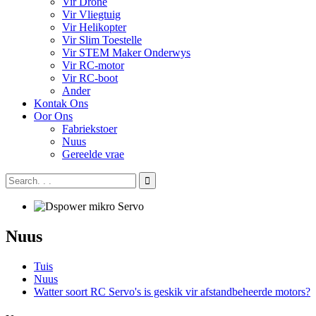
Vir Drone
Vir Vliegtuig
Vir Helikopter
Vir Slim Toestelle
Vir STEM Maker Onderwys
Vir RC-motor
Vir RC-boot
Ander
Kontak Ons
Oor Ons
Fabriekstoer
Nuus
Gereelde vrae
Nuus
Tuis
Nuus
Watter soort RC Servo's is geskik vir afstandbeheerde motors?