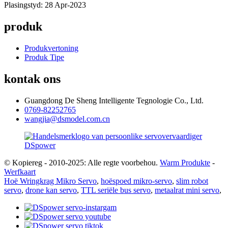
Plasingstyd: 28 Apr-2023
produk
Produkvertoning
Produk Tipe
kontak ons
Guangdong De Sheng Intelligente Tegnologie Co., Ltd.
0769-82252765
wangjia@dsmodel.com.cn
© Kopiereg - 2010-2025: Alle regte voorbehou.
Warm Produkte
-
Werfkaart
Hoë Wringkrag Mikro Servo
,
hoëspoed mikro-servo
,
slim robot
servo
,
drone kan servo
,
TTL seriële bus servo
,
metaalrat mini servo
,