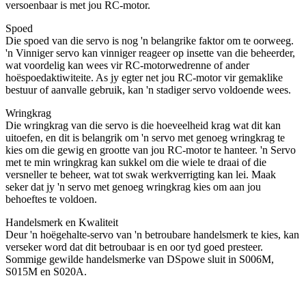
versoenbaar is met jou RC-motor.
Spoed
Die spoed van die servo is nog 'n belangrike faktor om te oorweeg.
'n Vinniger servo kan vinniger reageer op insette van die beheerder,
wat voordelig kan wees vir RC-motorwedrenne of ander
hoëspoedaktiwiteite. As jy egter net jou RC-motor vir gemaklike
bestuur of aanvalle gebruik, kan 'n stadiger servo voldoende wees.
Wringkrag
Die wringkrag van die servo is die hoeveelheid krag wat dit kan
uitoefen, en dit is belangrik om 'n servo met genoeg wringkrag te
kies om die gewig en grootte van jou RC-motor te hanteer. 'n Servo
met te min wringkrag kan sukkel om die wiele te draai of die
versneller te beheer, wat tot swak werkverrigting kan lei. Maak
seker dat jy 'n servo met genoeg wringkrag kies om aan jou
behoeftes te voldoen.
Handelsmerk en Kwaliteit
Deur 'n hoëgehalte-servo van 'n betroubare handelsmerk te kies, kan
verseker word dat dit betroubaar is en oor tyd goed presteer.
Sommige gewilde handelsmerke van DSpowe sluit in S006M,
S015M en S020A.