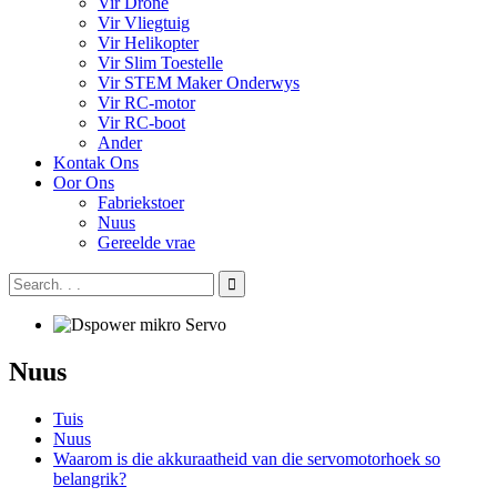
Vir Drone
Vir Vliegtuig
Vir Helikopter
Vir Slim Toestelle
Vir STEM Maker Onderwys
Vir RC-motor
Vir RC-boot
Ander
Kontak Ons
Oor Ons
Fabriekstoer
Nuus
Gereelde vrae
Nuus
Tuis
Nuus
Waarom is die akkuraatheid van die servomotorhoek so
belangrik?