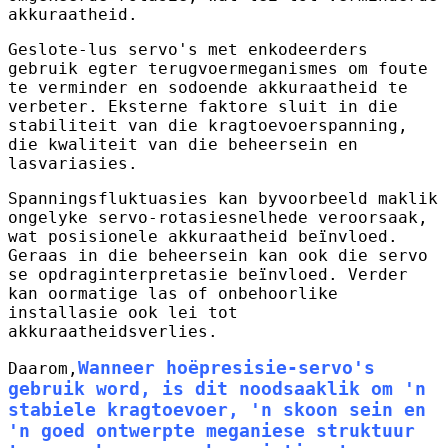
akkuraatheid.
Geslote-lus servo's met enkodeerders
gebruik egter terugvoermeganismes om foute
te verminder en sodoende akkuraatheid te
verbeter. Eksterne faktore sluit in die
stabiliteit van die kragtoevoerspanning,
die kwaliteit van die beheersein en
lasvariasies.
Spanningsfluktuasies kan byvoorbeeld maklik
ongelyke servo-rotasiesnelhede veroorsaak,
wat posisionele akkuraatheid beïnvloed.
Geraas in die beheersein kan ook die servo
se opdraginterpretasie beïnvloed. Verder
kan oormatige las of onbehoorlike
installasie ook lei tot
akkuraatheidsverlies.
Wanneer hoëpresisie-servo's
Daarom,
gebruik word, is dit noodsaaklik om 'n
stabiele kragtoevoer, 'n skoon sein en
'n goed ontwerpte meganiese struktuur