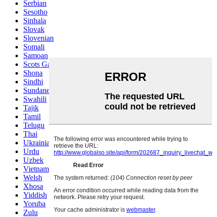
Serbian
Sesotho
Sinhala
Slovak
Slovenian
Somali
Samoan
Scots Gaelic
Shona
Sindhi
Sundanese
Swahili
Tajik
Tamil
Telugu
Thai
Ukrainian
Urdu
Uzbek
Vietnamese
Welsh
Xhosa
Yiddish
Yoruba
Zulu