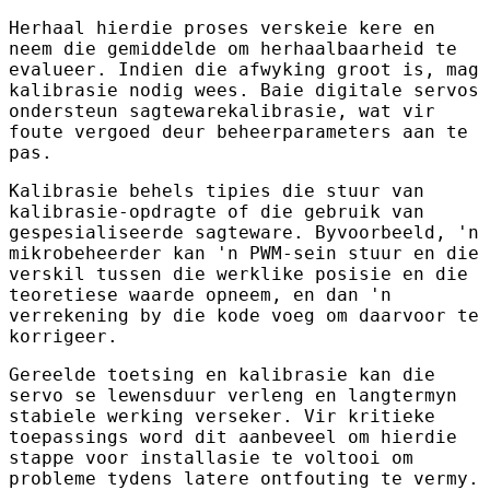
Herhaal hierdie proses verskeie kere en
neem die gemiddelde om herhaalbaarheid te
evalueer. Indien die afwyking groot is, mag
kalibrasie nodig wees. Baie digitale servos
ondersteun sagtewarekalibrasie, wat vir
foute vergoed deur beheerparameters aan te
pas.
Kalibrasie behels tipies die stuur van
kalibrasie-opdragte of die gebruik van
gespesialiseerde sagteware. Byvoorbeeld, 'n
mikrobeheerder kan 'n PWM-sein stuur en die
verskil tussen die werklike posisie en die
teoretiese waarde opneem, en dan 'n
verrekening by die kode voeg om daarvoor te
korrigeer.
Gereelde toetsing en kalibrasie kan die
servo se lewensduur verleng en langtermyn
stabiele werking verseker. Vir kritieke
toepassings word dit aanbeveel om hierdie
stappe voor installasie te voltooi om
probleme tydens latere ontfouting te vermy.