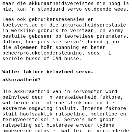
maar die akkuraatheidsvereistes nie hoog is
nie, kan 'n standaard servo voldoende wees.
Lees ook gebruikersresensies en
toetsverslae om die akkuraatheidsprestasie
in werklike gebruik te verstaan, en vermy
besluite gebaseer op teoretiese parameters.
Onthou, hoë-presisie servo's benodig oor
die algemeen hoër spanning en beter
beheerprotokolondersteuning, soos TTL-
seriële busse of CAN-busse.
Watter faktore beïnvloed servo-
akkuraatheid?
Die akkuraatheid van 'n servomotor word
beïnvloed deur 'n verskeidenheid faktore,
wat beide die interne struktuur en die
eksterne omgewing insluit. Interne faktore
sluit hoofsaaklik ratspeling, motortipe en
terugvoerstelsel in. Servo's met groot
ratspeling sal histerese ervaar tydens
omgekeerde rotasie, wat lei tot verminderde