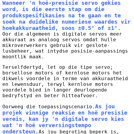
Wanneer 'n hoë-presisie servo gekies
word, is die eerste stap om die
produkspesifikasies na te gaan en te
soek na duidelike numeriese waardes vir
hoekakkuraatheid, soos ±0.5° of ±1°.
Oor die algemeen is digitale servos meer
akkuraat as analoog servos omdat hulle
mikroverwerkers gebruik vir geslote-
lusbeheer, wat intydse posisie-aanpassings
moontlik maak.
Terselfdertyd, let op die tipe servo;
borsellose motors of kernlose motors het
dikwels voordele in terme van akkuraatheid
en lewensduur, terwyl kernlose motors
voordele bied in langer deurlopende
bedryfstyd en beter hitteafvoer.
As jou
Oorweeg die toepassingscenario.
projek vinnige reaksie en hoë presisie
vereis, kan jy 'n digitale servo kies
wat 'n hoë verversingstempo
ondersteun.
As jou begroting beperk is,