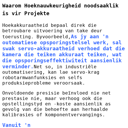
Waarom Hoeknauwkeurigheid noodsaaklik
is vir Projekte
Hoekakkuraatheid bepaal direk die
betroubare uitvoering van take deur
As jy aan 'n
toerusting. Byvoorbeeld,
outomatiese opsporingstelsel werk, sal
swak servo-akkuraatheid verhoed dat die
kamera die teiken akkuraat teiken, wat
die opsporingseffektiwiteit aansienlik
verminder.
Net so, in industriële
outomatisering, kan lae servo-krag
robotarmwanfunksies en selfs
produksieprobleme veroorsaak.
Onvoldoende presisie beïnvloed nie net
prestasie nie, maar verhoog ook die
opstellingstyd en -koste aansienlik as
gevolg van die behoefte aan herhaalde
kalibrasies of komponentvervangings.
Vanuit 'n