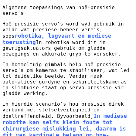
Algemene toepassings van hoë-presisie
servo's
Hoë-presisie servo's word wyd gebruik in
velde wat presiese beheer vereis,
robotika, lugvaart en mediese
soos
toerusting
In robotika word dit in
gewrigsaktuators gebruik om gladde
bewegings en akkurate gryp te verseker.
In hommeltuig-gimbals help hoë-presisie
servo's om kameras te stabiliseer, wat lei
tot duidelike beelde. Verder maak
outomatiese gordyne en sekuriteitskameras
in slimhuise staat op servo-presisie vir
gladde werking.
In hierdie scenario's hou presisie direk
verband met stelselveiligheid en -
In mediese
doeltreffendheid. Byvoorbeeld,
robotte kan selfs klein foute tot
chirurgiese mislukking lei, daarom is
dit van kardinale belang om hoë-