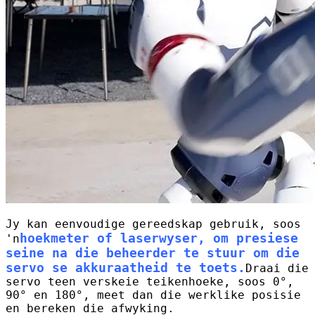
Jy kan eenvoudige gereedskap gebruik, soos
hoekmeter of laserwyser, om presiese
'n
seine na die beheerder te stuur om die
servo se akkuraatheid te toets.
Draai die
servo teen verskeie teikenhoeke, soos 0°,
90° en 180°, meet dan die werklike posisie
en bereken die afwyking.