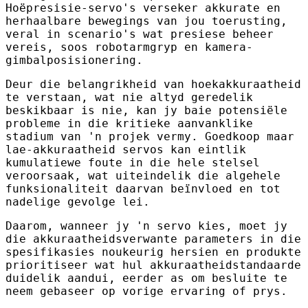
Hoëpresisie-servo's verseker akkurate en
herhaalbare bewegings van jou toerusting,
veral in scenario's wat presiese beheer
vereis, soos robotarmgryp en kamera-
gimbalposisionering.
Deur die belangrikheid van hoekakkuraatheid
te verstaan, wat nie altyd geredelik
beskikbaar is nie, kan jy baie potensiële
probleme in die kritieke aanvanklike
stadium van 'n projek vermy. Goedkoop maar
lae-akkuraatheid servos kan eintlik
kumulatiewe foute in die hele stelsel
veroorsaak, wat uiteindelik die algehele
funksionaliteit daarvan beïnvloed en tot
nadelige gevolge lei.
Daarom, wanneer jy 'n servo kies, moet jy
die akkuraatheidsverwante parameters in die
spesifikasies noukeurig hersien en produkte
prioritiseer wat hul akkuraatheidstandaarde
duidelik aandui, eerder as om besluite te
neem gebaseer op vorige ervaring of prys.