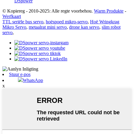
© Kopiereg - 2010-2025: Alle regte voorbehou.
Warm Produkte
-
Werfkaart
TTL seriële bus servo
,
hoëspoed mikro-servo
,
Hoë Wringkrag
Mikro Servo
,
metaalrat mini servo
,
drone kan servo
,
slim robot
servo
,
Stuur e-pos
WhatsApp
x