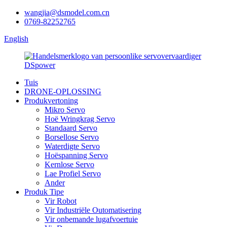
wangjia@dsmodel.com.cn
0769-82252765
English
Tuis
DRONE-OPLOSSING
Produkvertoning
Mikro Servo
Hoë Wringkrag Servo
Standaard Servo
Borsellose Servo
Waterdigte Servo
Hoëspanning Servo
Kernlose Servo
Lae Profiel Servo
Ander
Produk Tipe
Vir Robot
Vir Industriële Outomatisering
Vir onbemande lugafvoertuie