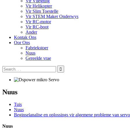
Vir Vliegtuig
Vir Helikopter
Vir Slim Toestelle
Vir STEM Maker Onderwys
Vir RC-motor
Vir RC-boot
Ander
Kontak Ons
Oor Ons
Fabriekstoer
Nuus
Gereelde vrae
Nuus
Tuis
Nuus
Beginselanalise en oplossings vir algemene probleme van serv
Nuus