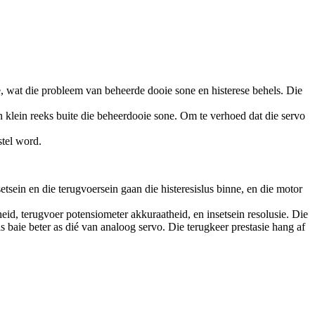
ie, wat die probleem van beheerde dooie sone en histerese behels. Die
n klein reeks buite die beheerdooie sone. Om te verhoed dat die servo
stel word.
setsein en die terugvoersein gaan die histeresislus binne, en die motor
eid, terugvoer potensiometer akkuraatheid, en insetsein resolusie. Die
 is baie beter as dié van analoog servo. Die terugkeer prestasie hang af