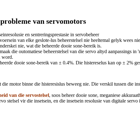
e probleme van servomotors
seinresolusie en sentreringsprestasie in servobeheer
gvoersein van elke geslote-lus beheerstelsel nie heeltemal gelyk wees n
 onderskei nie, wat die beheerde dooie sone-bereik is.
maak die outomatiese beheerstelsel van die servo altyd aanpassings in '
l word.
heerde dooie sone-bereik van ± 0.4%. Die histereselus kan op ± 2% ge
t die motor binne die histeresislus beweeg nie. Die verskil tussen die in
eid van die servostelsel
, soos beheer dooie sone, meganiese akkuraath
 stelsel vir die insetsein, en die insetsein resolusie van digitale servo