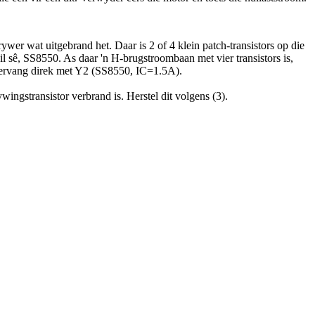
ywer wat uitgebrand het. Daar is 2 of 4 klein patch-transistors op die
 sê, SS8550. As daar 'n H-brugstroombaan met vier transistors is,
ervang direk met Y2 (SS8550, IC=1.5A).
ingstransistor verbrand is. Herstel dit volgens (3).