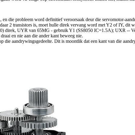
d, en die probleem word definitief veroorsaak deur die servomotor-aandr
 2 transistors is, moet hulle direk vervang word met Y2 of IY, dit wil
550) direk, UYR van 65MG - gebruik Y1 (SS8050 IC=1.5A); UXR -- V
t draai en nie aan die ander kant beweeg nie.
op die aandrywingsgedeelte. Dit is moontlik dat een kant van die aandryw