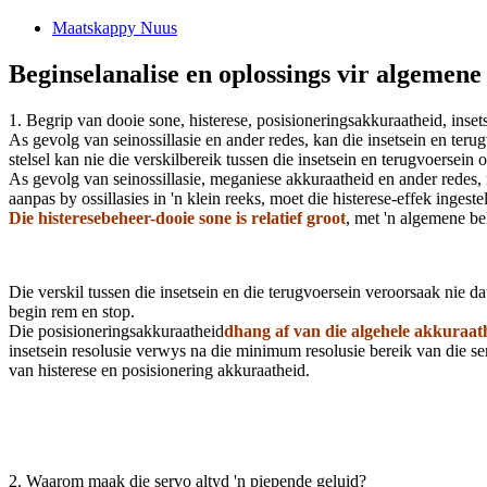
Maatskappy Nuus
Beginselanalise en oplossings vir algemen
1. Begrip van dooie sone, histerese, posisioneringsakkuraatheid, inset
As gevolg van seinossillasie en ander redes, kan die insetsein en teru
stelsel kan nie die verskilbereik tussen die insetsein en terugvoersein
As gevolg van seinossillasie, meganiese akkuraatheid en ander redes, 
aanpas by ossillasies in 'n klein reeks, moet die histerese-effek ingeste
Die histeresebeheer-dooie sone is relatief groot
, met 'n algemene be
Die verskil tussen die insetsein en die terugvoersein veroorsaak nie da
begin rem en stop.
Die posisioneringsakkuraatheid
d
hang af van die algehele akkuraath
insetsein resolusie verwys na die minimum resolusie bereik van die servo
van histerese en posisionering akkuraatheid.
2. Waarom maak die servo altyd 'n piepende geluid?