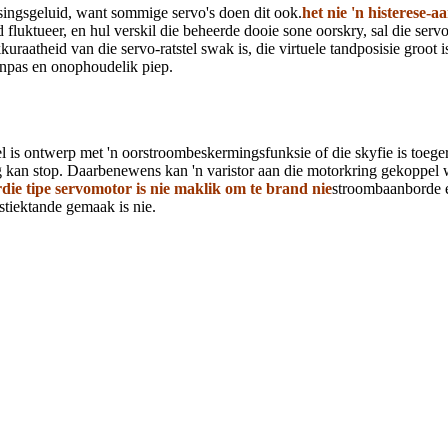
ingsgeluid, want sommige servo's doen dit ook.
het nie 'n histerese-a
fluktueer, en hul verskil die beheerde dooie sone oorskry, sal die servo
raatheid van die servo-ratstel swak is, die virtuele tandposisie groot 
anpas en onophoudelik piep.
el is ontwerp met 'n oorstroombeskermingsfunksie of die skyfie is toe
ig kan stop. Daarbenewens kan 'n varistor aan die motorkring gekoppe
die tipe servomotor is nie maklik om te brand nie
stroombaanborde e
stiektande gemaak is nie.