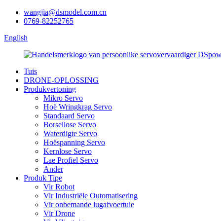
wangjia@dsmodel.com.cn
0769-82252765
English
Tuis
DRONE-OPLOSSING
Produkvertoning
Mikro Servo
Hoë Wringkrag Servo
Standaard Servo
Borsellose Servo
Waterdigte Servo
Hoëspanning Servo
Kernlose Servo
Lae Profiel Servo
Ander
Produk Tipe
Vir Robot
Vir Industriële Outomatisering
Vir onbemande lugafvoertuie
Vir Drone