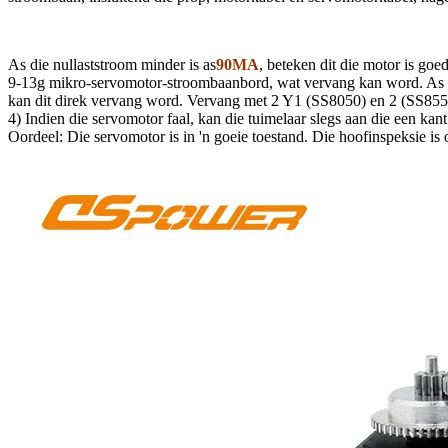
As die nullaststroom minder is as
90MA
, beteken dit die motor is goe
9-13g mikro-servomotor-stroombaanbord, wat vervang kan word. As daar
kan dit direk vervang word. Vervang met 2 Y1 (SS8050) en 2 (SS8
4) Indien die servomotor faal, kan die tuimelaar slegs aan die een kan
Oordeel: Die servomotor is in 'n goeie toestand. Die hoofinspeksie is 