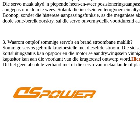
Die servo maak altyd 'n piepende heen-en-weer posisioneringsaanpass
aangepas om klein te wees. Solank die insetsein en terugvoersein altyd 
Boonop, sonder die histerese-aanpassingsfunksie, as die meganiese akku
dooie sone-bereik oorskry, sal die servo onvermydelik voortdurend a
3. Waarom ontplof sommige servo's en brand stroombane maklik?
Sommige servos gebruik kragtoestelle met dieselfde stroom. Die stels
kortsluitingstatus kan opspoor en die motor se aandrywingssein vinn
kapasitor kan aan die voorkant van die kragtoestel ontwerp word.
Hier
Dit het geen absolute verband met of die servo van metaaltande of pla