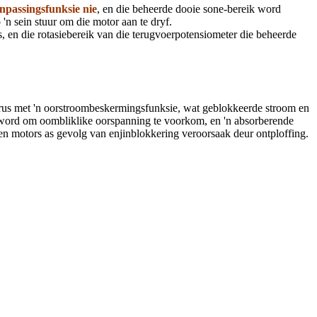
anpassingsfunksie nie
, en die beheerde dooie sone-bereik word
 'n sein stuur om die motor aan te dryf.
is, en die rotasiebereik van die terugvoerpotensiometer die beheerde
gerus met 'n oorstroombeskermingsfunksie, wat geblokkeerde stroom en
l word om oombliklike oorspanning te voorkom, en 'n absorberende
n motors as gevolg van enjinblokkering veroorsaak deur ontploffing.