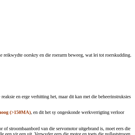
die reikwydte oorskry en die roerarm beweeg, wat lei tot roerskudding.
eaksie en erge verhitting het, maar dit kan met die beheerinstruksies
 hoog (>150MA)
, en dit het sy ongeskonde werkverrigting verloor
or of stroombaanbord van die servomotor uitgebrand is, moet eers die
 een vir een uit. Verwyder eers die motor en toets die nullaststroom.