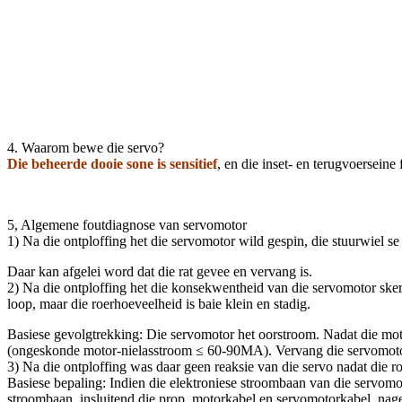
4. Waarom bewe die servo?
Die beheerde dooie sone is sensitief
, en die inset- en terugvoerseine
5, Algemene foutdiagnose van servomotor
1) Na die ontploffing het die servomotor wild gespin, die stuurwiel se
Daar kan afgelei word dat die rat gevee en vervang is.
2) Na die ontploffing het die konsekwentheid van die servomotor skerp
loop, maar die roerhoeveelheid is baie klein en stadig.
Basiese gevolgtrekking: Die servomotor het oorstroom. Nadat die moto
(ongeskonde motor-nielasstroom ≤ 60-90MA). Vervang die servomoto
3) Na die ontploffing was daar geen reaksie van die servo nadat die roe
Basiese bepaling: Indien die elektroniese stroombaan van die servomo
stroombaan, insluitend die prop, motorkabel en servomotorkabel, nageg