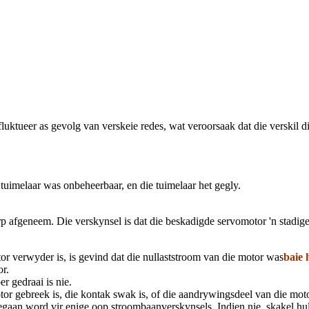
 fluktueer as gevolg van verskeie redes, wat veroorsaak dat die verskil 
 tuimelaar was onbeheerbaar, en die tuimelaar het gegly.
 afgeneem. Die verskynsel is dat die beskadigde servomotor 'n stadige r
r verwyder is, is gevind dat die nullaststroom van die motor was
baie
r.
r gedraai is nie.
tor gebreek is, die kontak swak is, of die aandrywingsdeel van die mot
aan word vir enige oop stroombaanverskynsels. Indien nie, skakel hulle